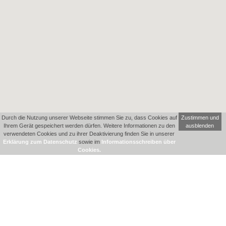
Durch die Nutzung unserer Webseite stimmen Sie zu, dass Cookies auf
Zustimmen und
Ihrem Gerät gespeichert werden dürfen. Weitere Informationen zu den
ausblenden
verwendeten Cookies und zu ihrer Deaktivierung finden Sie in unserer
Erklärung zum Datenschutz
sowie im
Informationsschreiben über
Cookies.